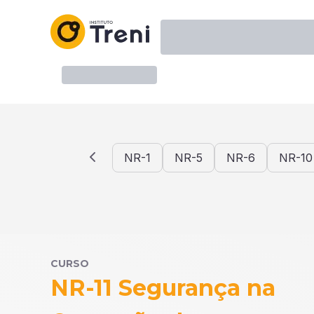
NR-1
NR-5
NR-6
NR-10
CURSO
NR-11 Segurança na