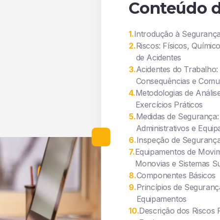
Conteúdo d
1
.
Introdução à Segurança
2
.
Riscos: Físicos, Químic
de Acidentes
3
.
Acidentes do Trabalho:
Consequências e Comu
4
.
Metodologias de Análise
Exercícios Práticos
5
.
Medidas de Segurança: 
Administrativos e Equi
6
.
Inspeção de Seguranç
7
.
Equipamentos de Movim
Monovias e Sistemas S
8
.
Componentes Básicos
9
.
Princípios de Seguranç
Equipamentos
10
.
Descrição dos Riscos 