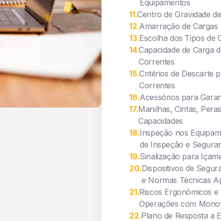
Equipamentos
11
.
Centro de Gravidade d
12
.
Amarração de Cargas
13
.
Escolha dos Tipos de 
14
.
Capacidade de Carga d
Correntes
15
.
Critérios de Descarte 
Correntes
16
.
Acessórios para Gara
17
.
Manilhas, Cintas, Peras
Capacidades
18
.
Inspeção nos Equipame
de Inspeção e Segura
19
.
Sinalização para Iça
20
.
Dispositivos de Segu
e Normas Técnicas Ap
21
.
Riscos Ergonômicos e 
Operações com Monov
22
.
Plano de Resposta a 