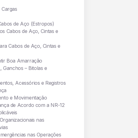
e Cargas
Cabos de Aço (Estropos)
os Cabos de Aço, Cintas e
para Cabos de Aço, Cintas e
ntir Boa Amarração
, Ganchos – Bitolas e
ntos, Acessórios e Registros
nça
mento e Movimentação
rança de Acordo com a NR-12
licáveis
Organizacionais nas
ias
Emergências nas Operações