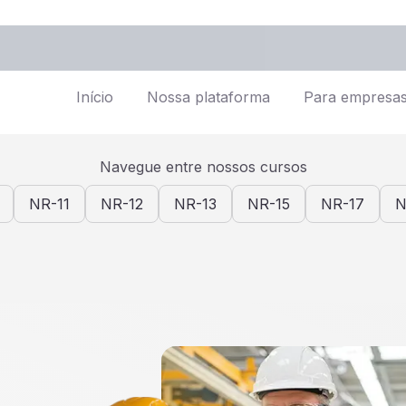
Início
Nossa plataforma
Para empresa
Navegue entre nossos cursos
NR-11
NR-12
NR-13
NR-15
NR-17
N