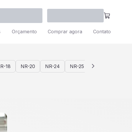
s
Orçamento
Comprar agora
Contato
R-18
NR-20
NR-24
NR-25
NR-26
NR-2