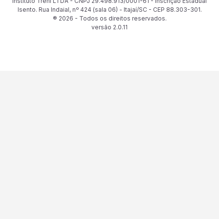
Instituto Treni LTDA - CNPJ 29.498.913/0001-61 - Inscrição Estadual
Isento. Rua Indaial, nº 424 (sala 06) - Itajaí/SC - CEP 88.303-301.
® 2026 - Todos os direitos reservados.
versão
2.0.11