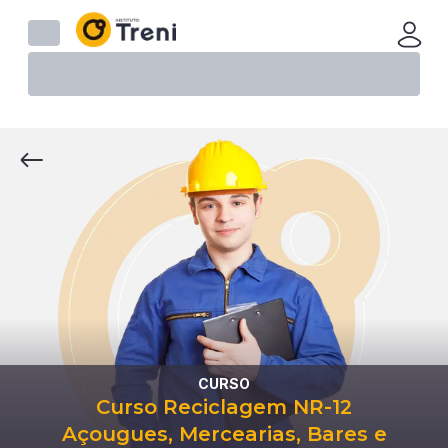
CURSO
Curso Reciclagem NR-12
Açougues, Mercearias, Bares e