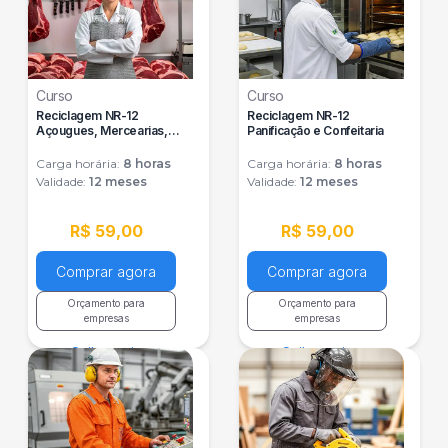
Curso
Curso
Reciclagem NR-12
Reciclagem NR-12
Açougues, Mercearias,
Panificação e Confeitaria
Bares e Restaurantes
Carga horária:
8
horas
Carga horária:
8
horas
Validade:
12 meses
Validade:
12 meses
R$ 59,00
R$ 59,00
Comprar agora
Comprar agora
Orçamento para
Orçamento para
empresas
empresas
Saiba mais
Saiba mais