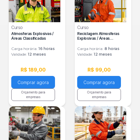
Curso
Curso
Atmosferas Explosivas /
Reciclagem Atmosferas
Áreas Classificadas
Explosivas / Áreas
Classificadas
Carga horária:
16
horas
Carga horária:
8
horas
Validade:
12 meses
Validade:
12 meses
R$ 189,00
R$ 99,00
Comprar agora
Comprar agora
Orçamento para
Orçamento para
empresas
empresas
Saiba mais
Saiba mais