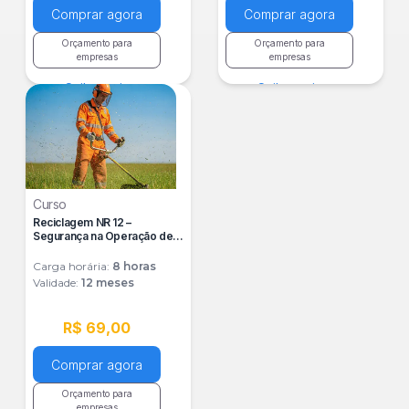
Comprar agora
Comprar agora
Orçamento para
Orçamento para
empresas
empresas
Saiba mais
Saiba mais
Curso
Reciclagem NR 12 –
Segurança na Operação de
Roçadeiras e Sopradores
Carga horária:
8
horas
Validade:
12 meses
R$ 69,00
Comprar agora
Orçamento para
empresas