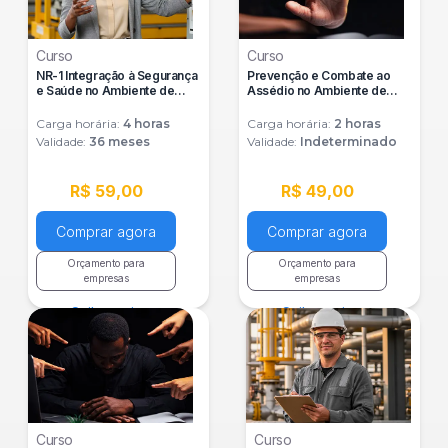
Curso
Curso
NR-1 Integração à Segurança
Prevenção e Combate ao
e Saúde no Ambiente de
Assédio no Ambiente de
Trabalho
Trabalho
Carga horária:
4
horas
Carga horária:
2
horas
Validade:
36 meses
Validade:
Indeterminado
R$ 59,00
R$ 49,00
Comprar agora
Comprar agora
Orçamento para
Orçamento para
empresas
empresas
Saiba mais
Saiba mais
Curso
Curso