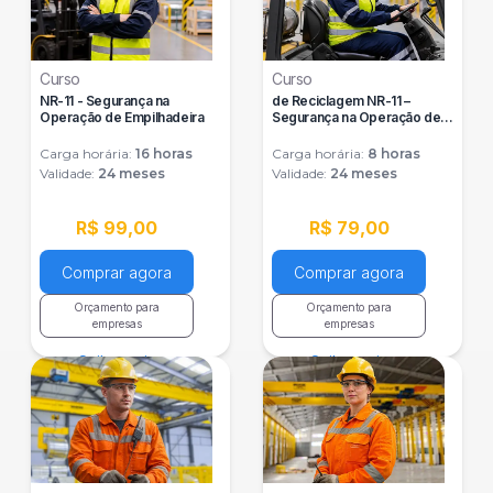
Curso
Curso
NR-11 - Segurança na
de Reciclagem NR-11 –
Operação de Empilhadeira
Segurança na Operação de
Empilhadeira
Carga horária:
16
horas
Carga horária:
8
horas
Validade:
24 meses
Validade:
24 meses
R$ 99,00
R$ 79,00
Comprar agora
Comprar agora
Orçamento para
Orçamento para
empresas
empresas
Saiba mais
Saiba mais