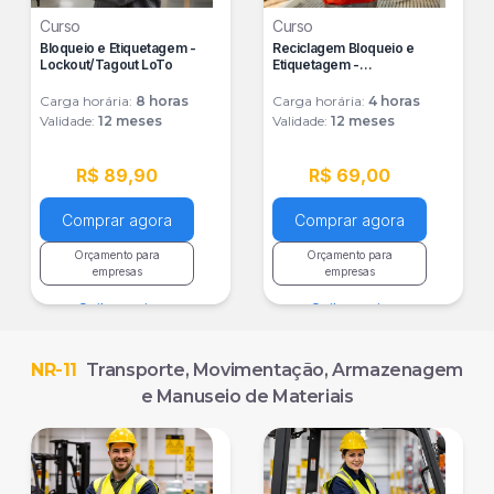
Curso
Curso
Bloqueio e Etiquetagem -
Reciclagem Bloqueio e
Lockout/Tagout LoTo
Etiquetagem -
Lockout/Tagout - LoTo
Carga horária:
8
horas
Carga horária:
4
horas
Validade:
12 meses
Validade:
12 meses
R$ 89,90
R$ 69,00
Comprar agora
Comprar agora
Orçamento para
Orçamento para
empresas
empresas
Saiba mais
Saiba mais
NR-11
Transporte, Movimentação, Armazenagem
e Manuseio de Materiais