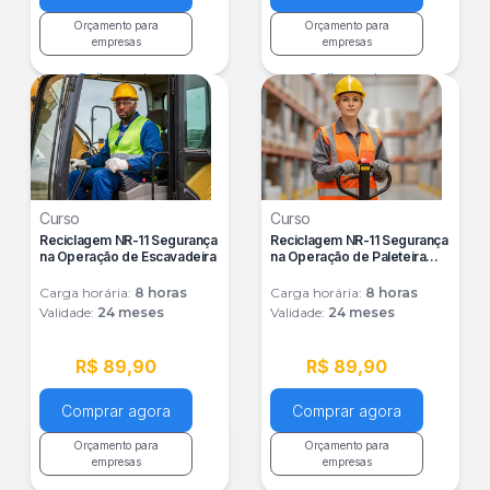
Orçamento para
Orçamento para
empresas
empresas
Saiba mais
Saiba mais
Curso
Curso
Reciclagem NR-11 Segurança
Reciclagem NR-11 Segurança
na Operação de Escavadeira
na Operação de Paleteira
Elétrica
Carga horária:
8
horas
Carga horária:
8
horas
Validade:
24 meses
Validade:
24 meses
R$ 89,90
R$ 89,90
Comprar agora
Comprar agora
Orçamento para
Orçamento para
empresas
empresas