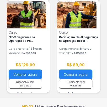
Saiba mais
Saiba mais
Curso
Curso
NR-11 Segurança na
Reciclagem NR-11 Segurança
Operação de Pá
na Operação de Pá
Carregadeira
Carregadeira
Carga horária:
16
horas
Carga horária:
8
horas
Validade:
24 meses
Validade:
24 meses
R$ 129,90
R$ 89,90
Comprar agora
Comprar agora
Orçamento para
Orçamento para
empresas
empresas
Saiba mais
Saiba mais
NR-12
Máquinas e Equipamentos