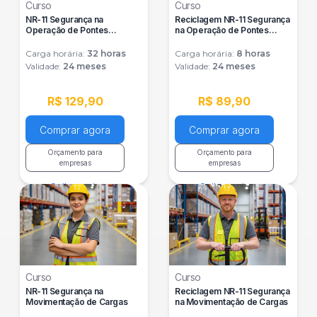
Curso
Curso
NR-11 Segurança na
Reciclagem NR-11 Segurança
Operação de Pontes
na Operação de Pontes
Rolantes e Talhas
Rolantes e Talhas
Carga horária:
32
horas
Carga horária:
8
horas
Validade:
24 meses
Validade:
24 meses
R$ 129,90
R$ 89,90
Comprar agora
Comprar agora
Orçamento para
Orçamento para
empresas
empresas
Saiba mais
Saiba mais
Curso
Curso
NR-11 Segurança na
Reciclagem NR-11 Segurança
Movimentação de Cargas
na Movimentação de Cargas