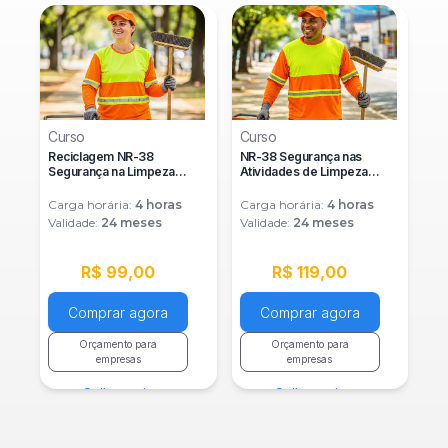
Curso
Curso
Reciclagem NR-38
NR-38 Segurança nas
Segurança na Limpeza
Atividades de Limpeza
Urbana e Manejo de
Urbana e Manejo de
Resíduos
Resíduos Sólidos
Carga horária:
4
horas
Carga horária:
4
horas
Validade:
24 meses
Validade:
24 meses
R$ 99,00
R$ 119,00
Comprar agora
Comprar agora
Orçamento para
Orçamento para
empresas
empresas
Saiba mais
Saiba mais