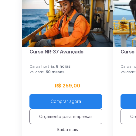
Curso NR-37 Avançado
Curso
Carga horária:
8
horas
Carga ho
Validade:
60 meses
Validade:
R$ 259,00
Comprar agora
Orçamento para empresas
Or
Saiba mais