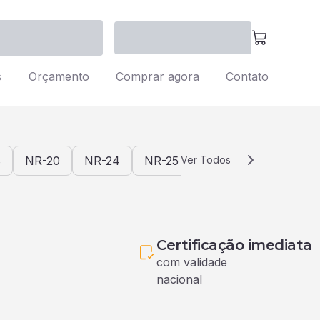
s
Orçamento
Comprar agora
Contato
8
NR-20
NR-24
NR-25
Ver Todos
NR-26
NR-29
Certificação imediata
com validade 
nacional