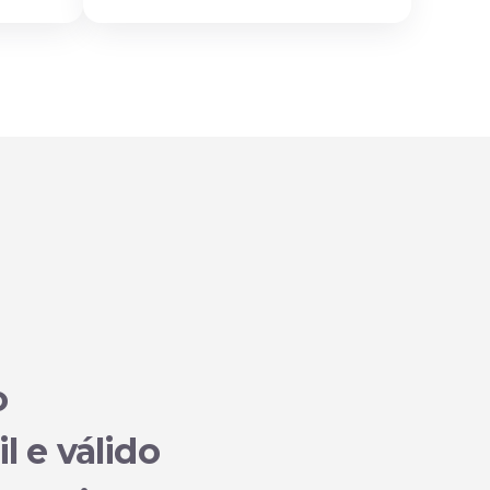
o
il e válido