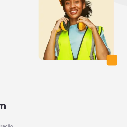
em
ireção.