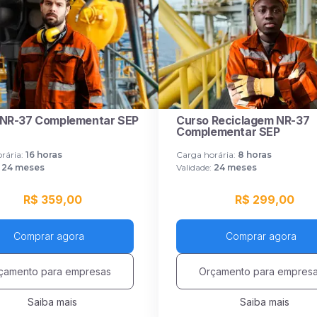
 NR-37 Complementar SEP
Curso Reciclagem NR-37
Complementar SEP
rária:
16
horas
Carga horária:
8
horas
24 meses
Validade:
24 meses
R$ 359,00
R$ 299,00
Comprar agora
Comprar agora
çamento para empresas
Orçamento para empres
Saiba mais
Saiba mais